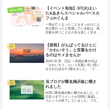
いいお地蔵様に癒やされてきました。
宝徳寺のお寺レビューはこちら。一足
【イベント告知】3/7(火)えい
お役立ち情報
先に除夜の鐘を撞いてきまし...
た&あきらスペシャルバースカ
フェinぐんま
一馬が亡くなったことをきっかけに人
生が変わったと実感している私は、死
生観を持つことが人生を楽しく生き切
ることにつながると信じています。そ
こで、前回主催した死生観トークライ
ブ。こちらは主に「死」から生きるを
【啓発】がんばってるひとに
日記
見つめ直す死生観でした。そして今回
「かわいそう」と言葉をかけ
は...
るのはヤメませんか
2019.10.29 日記 ＋啓発記事今日は
「かわいそう」という言葉に辛い思い
をされた話を2つ聴きました。「そん
な、たかだか『かわいそう』って言葉
ぐらいでそんなに傷つくの？」と思わ
れる方もいらっしゃるかもしれません
当ブログが匿名掲示板に晒さ
日記
が、私を含め実際に心が傷つ...
れました
6/30に匿名掲示板に晒されました。1
日足らずでコメントが1000に達成し、
スレッドが終了していました。ブログ
の閲覧者人数が一日で3000人を超える
ひとが急に来たのでどうしたのかと調