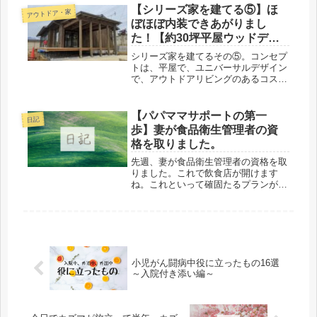
べたら匿名掲示板に行きつきました。
【シリーズ家を建てる⑤】ほ
アウトドア・家
1000のコメント全て読...
ぼほぼ内装できあがりまし
た！【約30坪平屋ウッドデッ
キ13畳】
シリーズ家を建てるその⑤。コンセプ
トは、平屋で、ユニバーサルデザイン
で、アウトドアリビングのあるコスパ
最高の冬暖かく夏涼しい高性能な家を
目指しています。訪問看護ステーショ
ンでリハビリ職として働いている経験
【パパママサポートの第一
日記
を活かしてユニバーサルデザインな家
歩】妻が食品衛生管理者の資
づ...
格を取りました。
先週、妻が食品衛生管理者の資格を取
りました。これで飲食店が開けます
ね。これといって確固たるプランがあ
るわけではないのですが、こんなこと
ができたら良いなということを夫婦で
話しています。できたら良いな①キッ
チンカーでスープ屋さん2019.8.3...
小児がん闘病中役に立ったもの16選
～入院付き添い編～