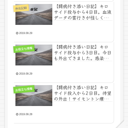
【闘病付き添い日記】キロ
外出記録
サイド投与から4日目。血液
データの雲行きが怪しくな
ってきました。今日で3日連
続外出！
2019.09.29
【闘病付き添い日記】キロ
お役立ち情報
サイド投与から3日目。今日
も外出できました。感染予
防グッズ購入。
2019.09.29
【闘病付き添い日記】キロ
お役立ち情報
サイド投入から2日目。待望
の外出！サイモントン療法
について。
2019.09.28