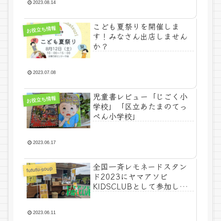
2023.08.14
こども夏祭りを開催しま
お役立ち情報
す！みなさん出店しません
か？
2023.07.08
児童書レビュー「じごく小
お役立ち情報
学校」「区立あたまのてっ
ぺん小学校」
2023.06.17
全国一斉レモネードスタン
fufufu-soup
ド2023にヤマアソビ
KIDSCLUBとして参加しま
した！気になる寄付額
は、、、！
2023.06.11