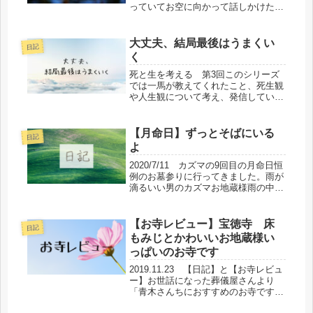
っていてお空に向かって話しかけたり
します。この間放映されたNHKのテレ
ビ内でもユリナが「カズマはお星さま
になったんだよ」と話しているところ
大丈夫、結局最後はうまくい
日記
が使われていました。たまにお空を
く
見...
死と生を考える 第3回このシリーズ
では一馬が教えてくれたこと、死生観
や人生観について考え、発信していき
ます。InstagramやスタンドFMでも発
信していますのでフォローしていただ
けますと幸いです。第3回の今日は
【月命日】ずっとそばにいる
日記
「大丈夫、結局最後はうまくい...
よ
2020/7/11 カズマの9回目の月命日恒
例のお墓参りに行ってきました。雨が
滴るいい男のカズマお地蔵様雨の中の
参拝でした。今日はいつもよりも優し
いお顔してました。今日のお供えおも
ちゃはウルトラマンソフビシリーズの
【お寺レビュー】宝徳寺 床
日記
アークベリアルです。雨だっ...
もみじとかわいいお地蔵様い
っぱいのお寺です
2019.11.23 【日記】と【お寺レビュ
ー】お世話になった葬儀屋さんより
「青木さんちにおすすめのお寺です」
と教えていただいたので早速行ってき