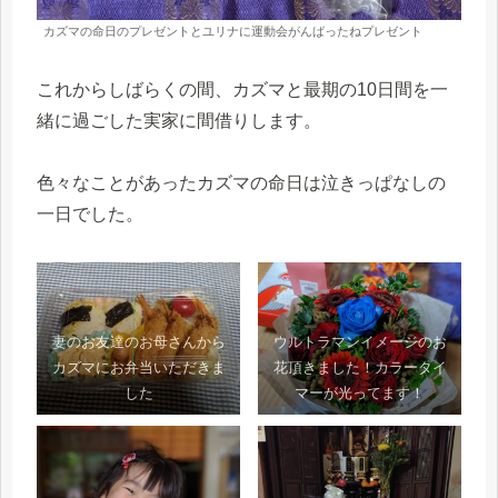
カズマの命日のプレゼントとユリナに運動会がんばったねプレゼント
これからしばらくの間、カズマと最期の10日間を一
緒に過ごした実家に間借りします。
色々なことがあったカズマの命日は泣きっぱなしの
一日でした。
妻のお友達のお母さんから
ウルトラマンイメージのお
カズマにお弁当いただきま
花頂きました！カラータイ
した
マーが光ってます！