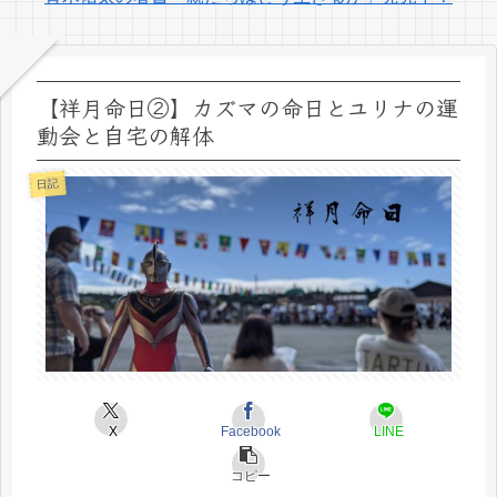
【祥月命日②】カズマの命日とユリナの運
動会と自宅の解体
日記
X
Facebook
LINE
コピー