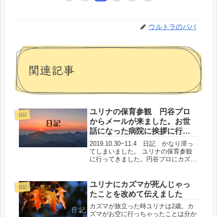
ウルトラのパパ
関連記事
ユリナの保育参観 円谷プロ
日記
からメールが来ました。お世
話になった病院に挨拶に行き
ました。
2019.10.30~11.4 日記 かなり滞っ
てしまいました。 ユリナの保育参観
に行ってきました。円谷プロにカズマ
がお世話になったお礼のメールを出し
た所、お返事をいただきました。お世
話になった群馬の病院に挨拶に行きま
ユリナにカズマが死んじゃっ
日記
した。ボランティアの話...
たことを改めて伝えました
カズマが旅立った時ユリナは2歳。カ
ズマがお空に行っちゃったことは分か