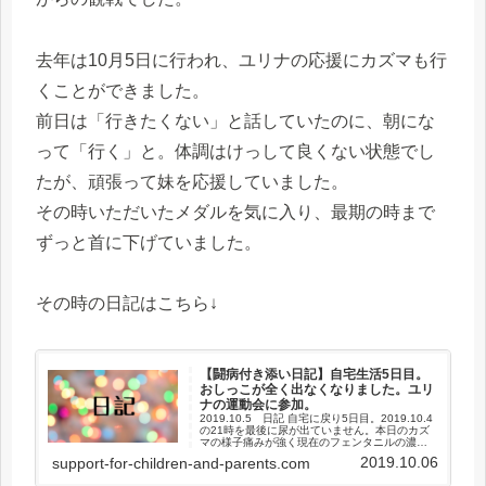
去年は10月5日に行われ、ユリナの応援にカズマも行
くことができました。
前日は「行きたくない」と話していたのに、朝にな
って「行く」と。体調はけっして良くない状態でし
たが、頑張って妹を応援していました。
その時いただいたメダルを気に入り、最期の時まで
ずっと首に下げていました。
その時の日記はこちら↓
【闘病付き添い日記】自宅生活5日目。
おしっこが全く出なくなりました。ユリ
ナの運動会に参加。
2019.10.5 日記 自宅に戻り5日目。2019.10.4
の21時を最後に尿が出ていません。本日のカズ
マの様子痛みが強く現在のフェンタニルの濃度
（時間0.016）では流量を最大の3にしても痛み
2019.10.06
support-for-children-and-parents.com
がとれず、レスキューを頻繁にして擦っている
状...