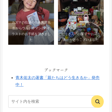
カズマの往診の先生萬田先
生からウルトラマンZのイ
ラストのお手紙を頂きまし
たくさんのお菓子やお花を
た
ありがとうございました
ブックマーク
青木佑太の著書「親たちはどう生きるか」発売
中！