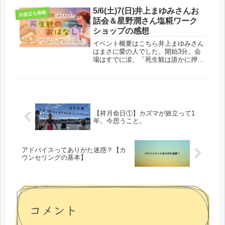
ました。群馬県桐生市にある宝徳寺。
とても素敵なお寺でした。写真いっぱ
5/6(土)7(日)井上まゆみさんお
お役立ち情報
い載せてレビューしたいと思い...
話会＆星野潤さん塩糀ワーク
ショップの感想
イベント概要はこちら井上まゆみさん
はまさに愛の人でした。開始3分。会
場はすでに涙。「死生観は誰かに押し
付けられるものではないです。この3
時間、私の死生観を話します」そう始
まったお話会はまゆみさんの愛のあふ
れる熱のこもった声で力強くも優しく
心...
【祥月命日①】カズマが旅立って1
年。今思うこと。
アドバイスってありがた迷惑？【カ
ウンセリングの基本】
コメント